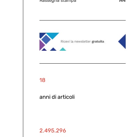
Rassegna stampa
144
18
anni di articoli
2.495.296