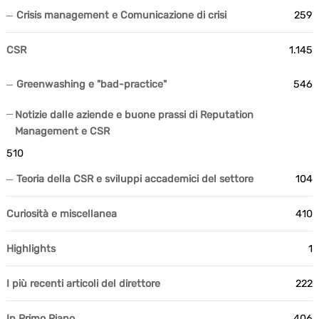
Crisis management e Comunicazione di crisi
259
CSR
1.145
Greenwashing e "bad-practice"
546
Notizie dalle aziende e buone prassi di Reputation
Management e CSR
510
Teoria della CSR e sviluppi accademici del settore
104
Curiosità e miscellanea
410
Highlights
1
I più recenti articoli del direttore
222
In Primo Piano
406