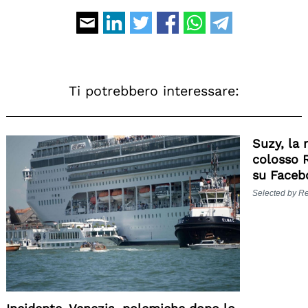
Ti potrebbero interessare:
Suzy, la
colosso R
su Faceb
Selected by R