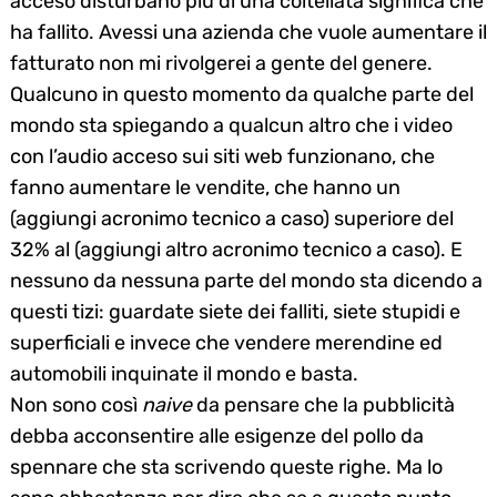
acceso disturbano più di una coltellata significa che
Search
for:
ha fallito. Avessi una azienda che vuole aumentare il
fatturato non mi rivolgerei a gente del genere.
Qualcuno in questo momento da qualche parte del
mondo sta spiegando a qualcun altro che i video
con l’audio acceso sui siti web funzionano, che
fanno aumentare le vendite, che hanno un
(aggiungi acronimo tecnico a caso) superiore del
32% al (aggiungi altro acronimo tecnico a caso). E
nessuno da nessuna parte del mondo sta dicendo a
questi tizi: guardate siete dei falliti, siete stupidi e
superficiali e invece che vendere merendine ed
automobili inquinate il mondo e basta.
Non sono così
naive
da pensare che la pubblicità
debba acconsentire alle esigenze del pollo da
spennare che sta scrivendo queste righe. Ma lo