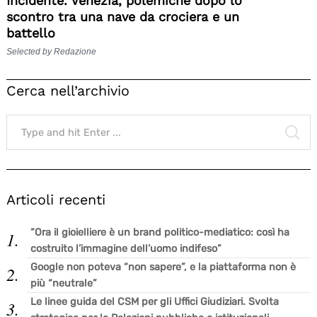
Incidente. Venezia, polemiche dopo lo
scontro tra una nave da crociera e un
battello
Selected by Redazione
Cerca nell’archivio
Search
for:
SE
Articoli recenti
“Ora il gioielliere è un brand politico-mediatico: così ha
costruito l’immagine dell’uomo indifeso”
Google non poteva “non sapere”, e la piattaforma non è
più “neutrale”
Le linee guida del CSM per gli Uffici Giudiziari. Svolta