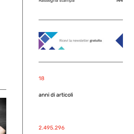
Rassegna stampa
144
18
anni di articoli
2.495.296