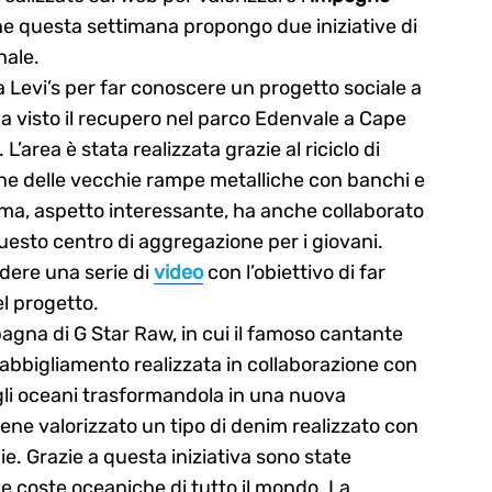
e questa settimana propongo due iniziative di
nale.
 Levi’s per far conoscere un progetto sociale a
a visto il recupero nel parco Edenvale a Cape
L’area è stata realizzata grazie al riciclo di
zione delle vecchie rampe metalliche con banchi e
ma, aspetto interessante, ha anche collaborato
uesto centro di aggregazione per i giovani.
ndere una serie di
video
con l’obiettivo di far
l progetto.
agna di G Star Raw, in cui il famoso cantante
 abbigliamento realizzata in collaborazione con
gli oceani trasformandola in una nuova
iene valorizzato un tipo di denim realizzato con
lie. Grazie a questa iniziativa sono state
lle coste oceaniche di tutto il mondo. La