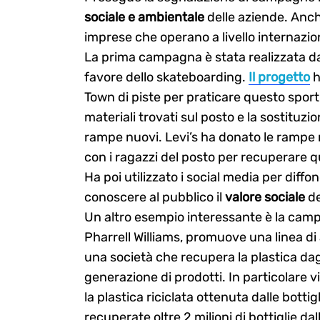
sociale e ambientale
delle aziende. Anch
imprese che operano a livello internazio
La prima campagna è stata realizzata da
favore dello skateboarding.
Il progetto
h
Town di piste per praticare questo sport. 
materiali trovati sul posto e la sostitu
rampe nuovi. Levi’s ha donato le rampe 
con i ragazzi del posto per recuperare q
Ha poi utilizzato i social media per diffo
conoscere al pubblico il
valore sociale
de
Un altro esempio interessante è la camp
Pharrell Williams, promuove una linea di
una società che recupera la plastica da
generazione di prodotti. In particolare v
la plastica riciclata ottenuta dalle bottig
recuperate oltre 2 milioni di bottiglie da