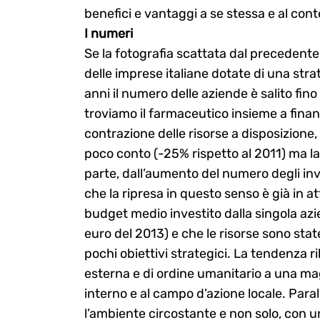
benefici e vantaggi a se stessa e al contes
I numeri
Se la fotografia scattata dal precedent
Search
delle imprese italiane dotate di una stra
for:
anni il numero delle aziende è salito fino 
troviamo il farmaceutico insieme a fina
contrazione delle risorse a disposizione,
poco conto (-25% rispetto al 2011) ma l
parte, dall’aumento del numero degli inve
che la ripresa in questo senso è già in at
budget medio investito dalla singola azi
euro del 2013) e che le risorse sono stat
pochi obiettivi strategici. La tendenza 
esterna e di ordine umanitario a una ma
interno e al campo d’azione locale. Paral
l’ambiente circostante e non solo, con u