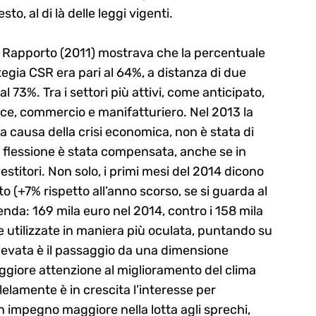
to, al di là delle leggi vigenti.
e Rapporto (2011) mostrava che la percentuale
tegia CSR era pari al 64%, a distanza di due
al 73%. Tra i settori più attivi, come anticipato,
nce, commercio e manifatturiero. Nel 2013 la
 a causa della crisi economica, non è stata di
a flessione è stata compensata, anche se in
stitori. Non solo, i primi mesi del 2014 dicono
to (+7% rispetto all’anno scorso, se si guarda al
enda: 169 mila euro nel 2014, contro i 158 mila
e utilizzate in maniera più oculata, puntando su
rilevata è il passaggio da una dimensione
ggiore attenzione al miglioramento del clima
lelamente è in crescita l’interesse per
n impegno maggiore nella lotta agli sprechi,