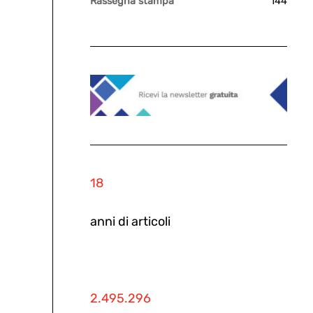
Rassegna stampa
144
18
anni di articoli
2.495.296