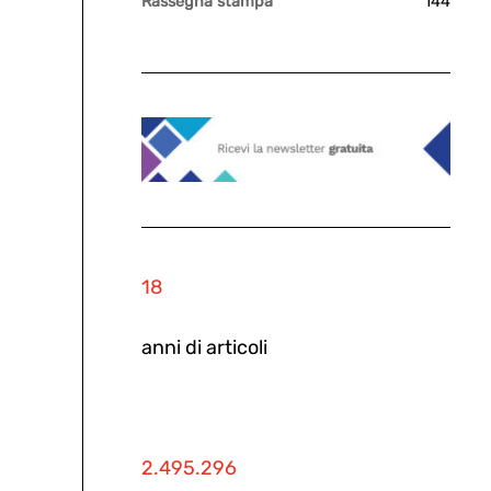
Rassegna stampa
144
18
anni di articoli
2.495.296