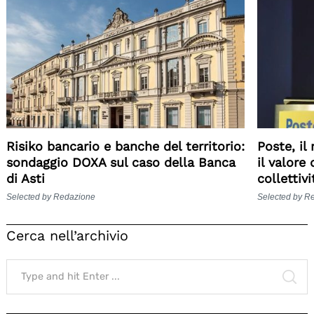
Risiko bancario e banche del territorio:
Poste, il
sondaggio DOXA sul caso della Banca
il valore
di Asti
collettiv
Selected by Redazione
Selected by R
Cerca nell’archivio
Search
for:
SE