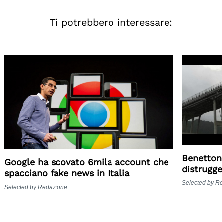
Ti potrebbero interessare:
Search
for:
Benetton
Google ha scovato 6mila account che
distrugge
spacciano fake news in Italia
Selected by R
Selected by Redazione