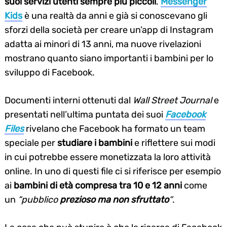
suoi servizi utenti sempre più piccoli
.
Messenger
Kids
è una realtà da anni e già si conoscevano gli
sforzi della società per creare un’app di Instagram
adatta ai minori di 13 anni, ma nuove rivelazioni
mostrano quanto siano importanti i bambini per lo
sviluppo di Facebook.
Documenti interni ottenuti dal
Wall Street Journal
e
presentati nell’ultima puntata dei suoi
Facebook
Files
rivelano che Facebook ha formato un team
speciale per
studiare i bambini
e riflettere sui modi
in cui potrebbe essere monetizzata la loro attività
online. In uno di questi file ci si riferisce per esempio
ai
bambini di età compresa tra 10 e 12 anni
come
un
“pubblico
prezioso ma non sfruttato
“
.