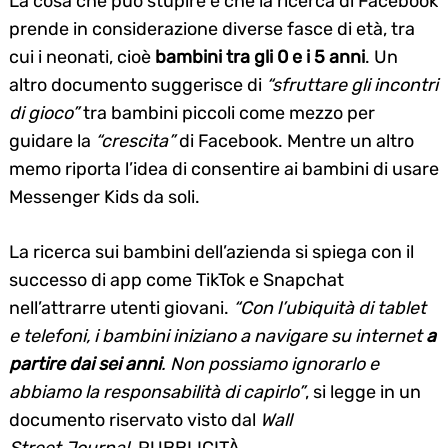
La cosa che può stupire è che la ricerca di Facebook
prende in considerazione diverse fasce di età, tra
cui i neonati, cioè
bambini tra gli 0 e i 5 anni
. Un
altro documento suggerisce di
“sfruttare gli incontri
di gioco”
tra bambini piccoli come mezzo per
guidare la
“crescita”
di Facebook. Mentre un altro
memo riporta l’idea di consentire ai bambini di usare
Messenger Kids da soli.
La ricerca sui bambini dell’azienda si spiega con il
successo di app come TikTok e Snapchat
nell’attrarre utenti giovani.
“Con l’ubiquità di tablet
e telefoni, i bambini iniziano a navigare su internet
a
partire dai sei anni
. Non possiamo ignorarlo e
abbiamo la responsabilità di capirlo”
, si legge in un
documento riservato visto dal
Wall