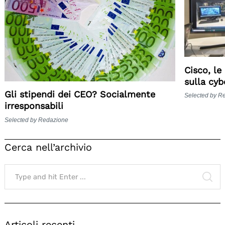
Cisco, le
sulla cyb
Gli stipendi dei CEO? Socialmente
Selected by R
irresponsabili
Selected by Redazione
Cerca nell’archivio
Search
for:
SE
Articoli recenti