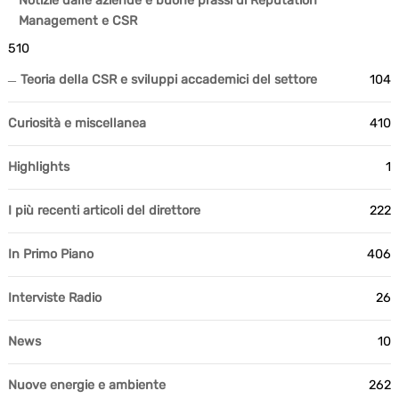
Notizie dalle aziende e buone prassi di Reputation
Management e CSR
510
Teoria della CSR e sviluppi accademici del settore
104
Curiosità e miscellanea
410
Highlights
1
I più recenti articoli del direttore
222
In Primo Piano
406
Interviste Radio
26
News
10
Nuove energie e ambiente
262