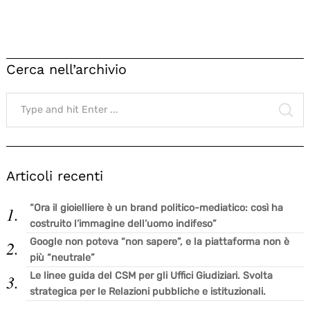
Cerca nell’archivio
Search
for:
SE
Articoli recenti
“Ora il gioielliere è un brand politico-mediatico: così ha
costruito l’immagine dell’uomo indifeso”
Google non poteva “non sapere”, e la piattaforma non è
più “neutrale”
Le linee guida del CSM per gli Uffici Giudiziari. Svolta
strategica per le Relazioni pubbliche e istituzionali.