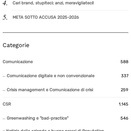
Cari brand, stupiteci; anzi, meravigliateci!
Search
for:
META SOTTO ACCUSA 2025-2026
Categorie
Comunicazione
588
Comunicazione digitale e non convenzionale
337
Crisis management e Comunicazione di crisi
259
CSR
1.145
Greenwashing e "bad-practice"
546