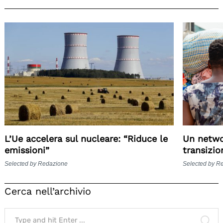
L’Ue accelera sul nucleare: “Riduce le
Un netwo
emissioni”
transizio
Selected by Redazione
Selected by R
Cerca nell’archivio
Search
for:
SE