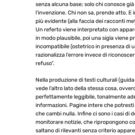
senza alcuna base; solo chi conosce già
l’invenzione. Chi non sa, prende atto. E
più evidente (alla faccia dei racconti met
Un referto viene interpretato con appar
Search
for:
in modo plausibile, poi una sigla viene
incompatibile (ostetrico in presenza di u
razionalizza l’errore invece di riconoscer
refuso”.
Nella produzione di testi culturali (guida t
vede l’altro lato della stessa cosa, ovve
perfettamente leggibile, tonalmente ade
informazioni. Pagine intere che potresti
che cambi nulla. Infine ci sono i casi di
monitorare notizie, che ripropongono co
saltano di rilevanti senza criterio appa