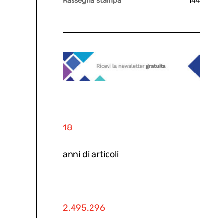
Rassegna stampa
144
18
anni di articoli
2.495.296