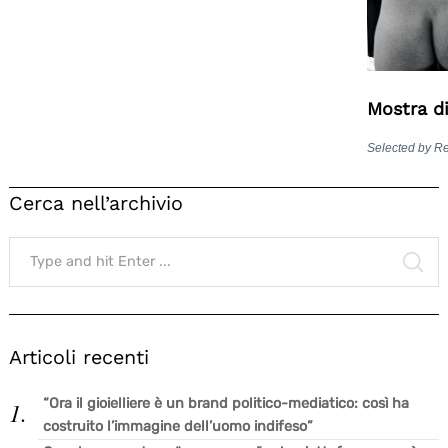
Mostra d
Selected by R
Cerca nell’archivio
Search
Search
for:
SE
for:
Articoli recenti
“Ora il gioielliere è un brand politico-mediatico: così ha
costruito l’immagine dell’uomo indifeso”