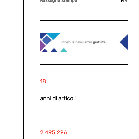
Rassegna stampa
144
18
anni di articoli
2.495.296