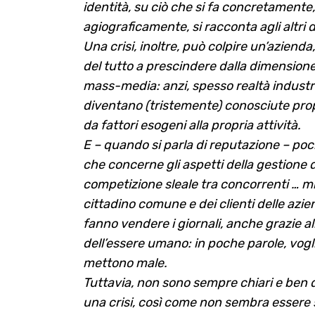
identità, su ciò che si fa concretamente
agiograficamente, si racconta agli altri d
Una crisi, inoltre, può colpire un’aziend
del tutto a prescindere dalla dimensione
mass-media: anzi, spesso realtà industr
diventano (tristemente) conosciute propr
da fattori esogeni alla propria attività.
E – quando si parla di reputazione – poc
che concerne gli aspetti della gestione d
competizione sleale tra concorrenti … mix 
cittadino comune e dei clienti delle azi
fanno vendere i giornali, anche grazie al
dell’essere umano: in poche parole, vog
mettono male.
Tuttavia, non sono sempre chiari e ben de
una crisi, così come non sembra essere s