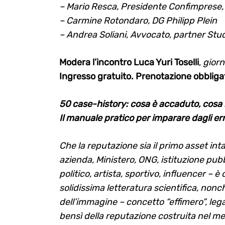
– Mario Resca, Presidente Confimprese,
– Carmine Rotondaro, DG Philipp Plein
– Andrea Soliani, Avvocato, partner Stu
Search
for:
Modera l’incontro Luca Yuri Toselli
,
giorn
Ingresso gratuito. Prenotazione obbliga
50 case-history: cosa è accaduto, cosa 
Il manuale pratico per imparare dagli erro
Che la reputazione sia il primo asset in
azienda, Ministero, ONG, istituzione pu
politico, artista, sportivo, influencer – 
solidissima letteratura scientifica, nonc
dell’immagine – concetto “effimero”, leg
bensì della reputazione costruita nel me