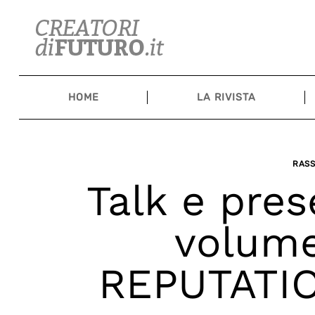
Skip
to
content
HOME
LA RIVISTA
RAS
Talk e pres
volum
REPUTATIO