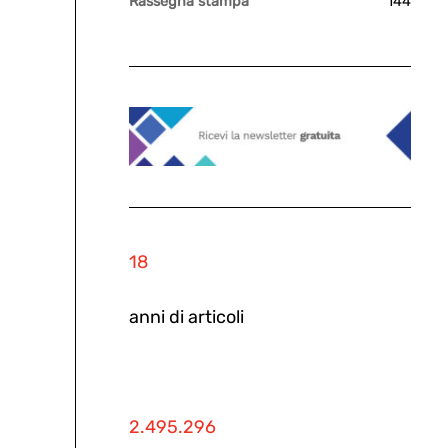
Rassegna stampa
144
18
anni di articoli
2.495.296