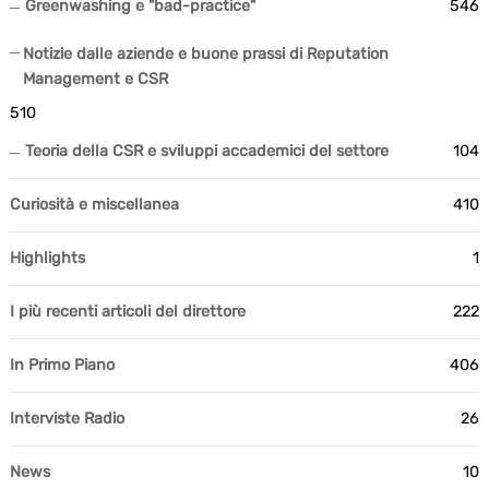
Greenwashing e "bad-practice"
546
Notizie dalle aziende e buone prassi di Reputation
Management e CSR
510
Teoria della CSR e sviluppi accademici del settore
104
Curiosità e miscellanea
410
Highlights
1
I più recenti articoli del direttore
222
In Primo Piano
406
Interviste Radio
26
News
10