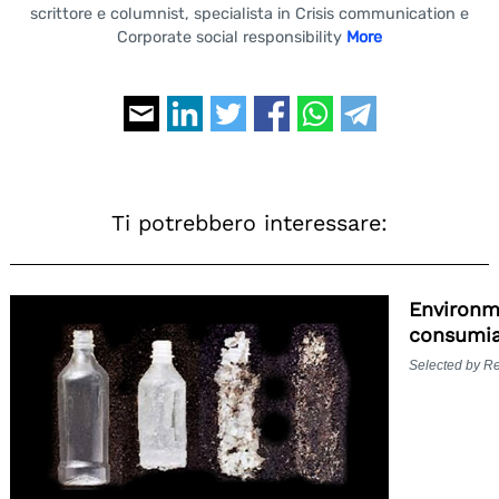
scrittore e columnist, specialista in Crisis communication e
Corporate social responsibility
More
Ti potrebbero interessare:
Environm
consumia
Selected by R