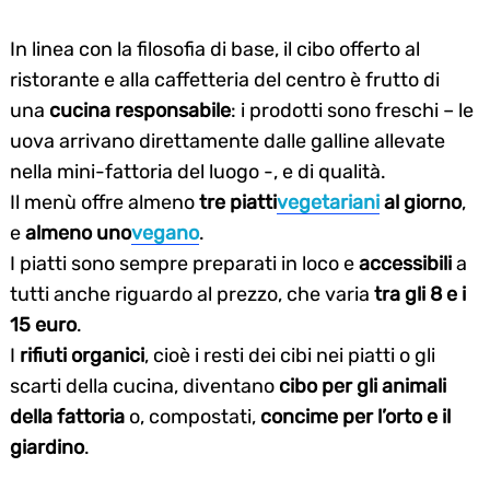
In linea con la filosofia di base, il cibo offerto al
ristorante e alla caffetteria del centro è frutto di
una
cucina responsabile
: i prodotti sono freschi – le
uova arrivano direttamente dalle galline allevate
nella mini-fattoria del luogo -, e di qualità.
Il menù offre almeno
tre piatti
vegetariani
al giorno
,
e
almeno uno
vegano
.
I piatti sono sempre preparati in loco e
accessibili
a
tutti anche riguardo al prezzo, che varia
tra gli 8 e i
15 euro
.
I
rifiuti organici
, cioè i resti dei cibi nei piatti o gli
scarti della cucina, diventano
cibo per gli animali
della fattoria
o, compostati,
concime per l’orto e il
giardino
.