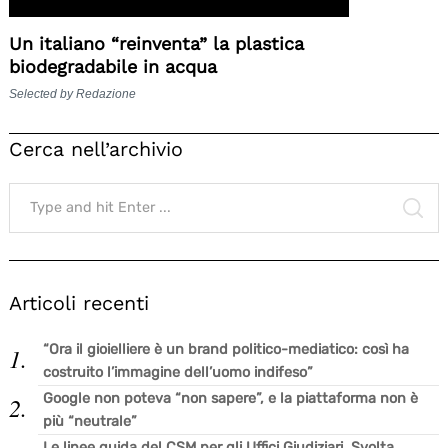
Un italiano “reinventa” la plastica
biodegradabile in acqua
Selected by Redazione
Cerca nell’archivio
Search
for:
SE
Articoli recenti
“Ora il gioielliere è un brand politico-mediatico: così ha
costruito l’immagine dell’uomo indifeso”
Google non poteva “non sapere”, e la piattaforma non è
più “neutrale”
Le linee guida del CSM per gli Uffici Giudiziari. Svolta