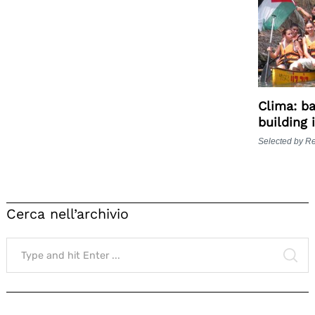
Clima: ba
building 
Selected by R
Cerca nell’archivio
Search
for:
SE