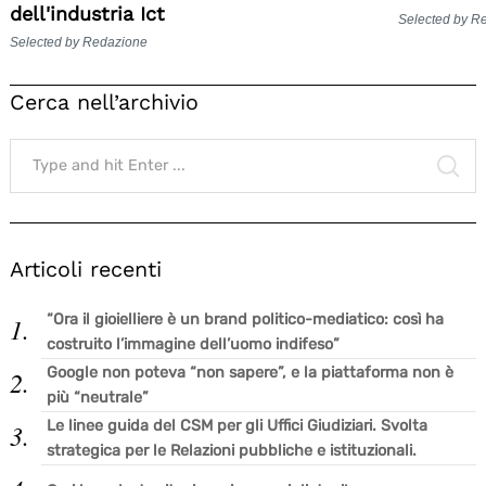
dell'industria Ict
Selected by R
Selected by Redazione
Cerca nell’archivio
Search
for:
SE
Articoli recenti
“Ora il gioielliere è un brand politico-mediatico: così ha
costruito l’immagine dell’uomo indifeso”
Google non poteva “non sapere”, e la piattaforma non è
più “neutrale”
Le linee guida del CSM per gli Uffici Giudiziari. Svolta
strategica per le Relazioni pubbliche e istituzionali.