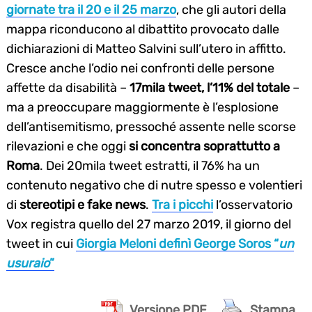
giornate tra il 20 e il 25 marzo
, che gli autori della
mappa riconducono al dibattito provocato dalle
dichiarazioni di Matteo Salvini sull’utero in affitto.
Cresce anche l’odio nei confronti delle persone
affette da disabilità –
17mila tweet, l’11% del totale
–
ma a preoccupare maggiormente è l’esplosione
dell’antisemitismo, pressoché assente nelle scorse
rilevazioni e che oggi
si concentra soprattutto a
Roma
. Dei 20mila tweet estratti, il 76% ha un
contenuto negativo che di nutre spesso e volentieri
di
stereotipi e fake news
.
Tra i picchi
l’osservatorio
Vox registra quello del 27 marzo 2019, il giorno del
tweet in cui
Giorgia Meloni definì George Soros “
un
usuraio
”
Versione PDF
Stampa