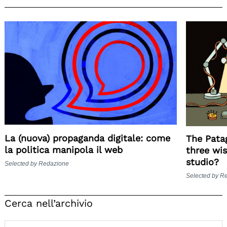
La (nuova) propaganda digitale: come
The Pata
la politica manipola il web
three wi
studio?
Selected by Redazione
Selected by R
Cerca nell’archivio
Search