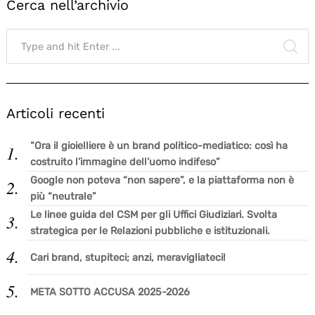
Cerca nell’archivio
Search
for:
SE
Articoli recenti
“Ora il gioielliere è un brand politico-mediatico: così ha
costruito l’immagine dell’uomo indifeso”
Google non poteva “non sapere”, e la piattaforma non è
più “neutrale”
Le linee guida del CSM per gli Uffici Giudiziari. Svolta
strategica per le Relazioni pubbliche e istituzionali.
Cari brand, stupiteci; anzi, meravigliateci!
META SOTTO ACCUSA 2025-2026