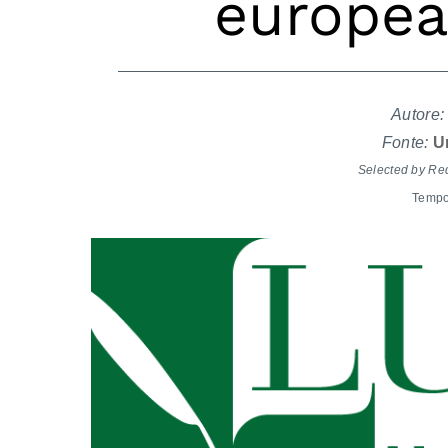
europea
Autore:
Fonte:
U
Selected by Re
Tempo 