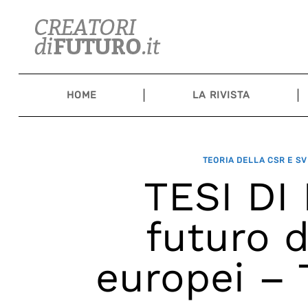
Skip
to
content
HOME
LA RIVISTA
TEORIA DELLA CSR E SV
TESI DI 
futuro d
europei – 