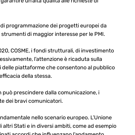
rantire un’alta qualità alle richieste di
tà di programmazione dei progetti europei da
i strumenti di maggior interesse per le PMI.
2020, COSME, i fondi strutturali, di investimento
cessivamente, l’attenzione è ricaduta sulla
isi delle piattaforme che consentono al pubblico
fficacia della stessa.
on può prescindere dalla comunicazione, i
te dei bravi comunicatori.
ondamentale nello scenario europeo. L’Unione
i altri Stati e in diversi ambiti, come ad esempio
inati accordi che influenzano l’andamento