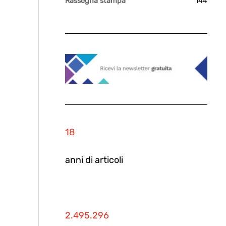
Rassegna stampa
144
18
anni di articoli
2.495.296