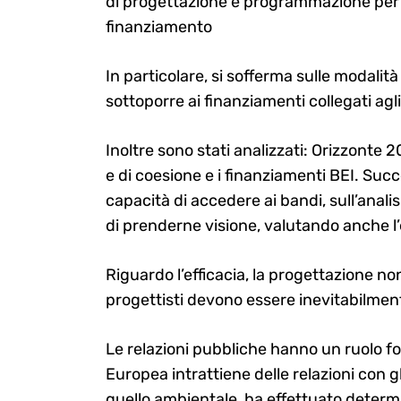
di progettazione e programmazione per ga
finanziamento
In particolare, si sofferma sulle modali
Search
for:
sottoporre ai finanziamenti collegati agl
Inoltre sono stati analizzati: Orizzonte 
e di coesione e i finanziamenti BEI. Suc
capacità di accedere ai bandi, sull’anal
di prenderne visione, valutando anche l’e
Riguardo l’efficacia, la progettazione n
progettisti devono essere inevitabilmen
Le relazioni pubbliche hanno un ruolo f
Europea intrattiene delle relazioni con gl
quello ambientale, ha effettuato determ