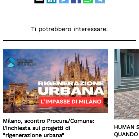
Ti potrebbero interessare:
Milano, scontro Procura/Comune:
HUMAN S
l’inchiesta sui progetti di
QUANDO 
“rigenerazione urbana”