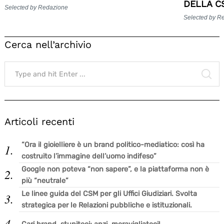
DELLA C
Selected by Redazione
Selected by R
Cerca nell’archivio
Search
for:
SE
Articoli recenti
“Ora il gioielliere è un brand politico-mediatico: così ha
costruito l’immagine dell’uomo indifeso”
Google non poteva “non sapere”, e la piattaforma non è
più “neutrale”
Le linee guida del CSM per gli Uffici Giudiziari. Svolta
strategica per le Relazioni pubbliche e istituzionali.