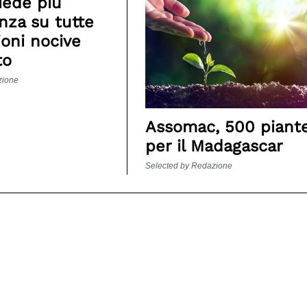
iede più
nza su tutte
ioni nocive
to
zione
Assomac, 500 piant
per il Madagascar
Selected by Redazione