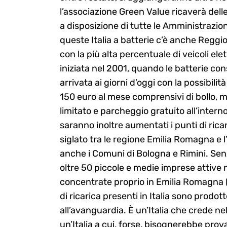
l’associazione Green Value ricaverà dell
a disposizione di tutte le Amministrazio
queste Italia a batterie c’è anche Reggio 
con la più alta percentuale di veicoli ele
iniziata nel 2001, quando le batterie c
arrivata ai giorni d’oggi con la possibilit
150 euro al mese comprensivi di bollo, m
limitato e parcheggio gratuito all’interno 
Search
saranno inoltre aumentati i punti di ricari
for:
siglato tra le regione Emilia Romagna e l
anche i Comuni di Bologna e Rimini. Senz
oltre 50 piccole e medie imprese attive nel
concentrate proprio in Emilia Romagna (
di ricarica presenti in Italia sono prodot
all’avanguardia. È un’Italia che crede ne
un’Italia a cui, forse, bisognerebbe pro