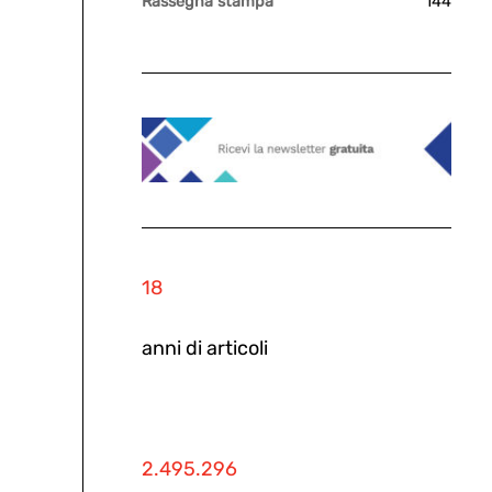
Rassegna stampa
144
18
anni di articoli
2.495.296