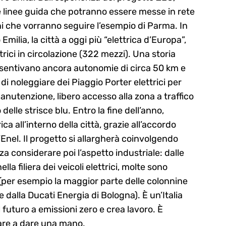
e linee guida che potranno essere messe in rete
ni che vorranno seguire l’esempio di Parma. In
Emilia, la città a oggi più “elettrica d’Europa”,
ttrici in circolazione (322 mezzi). Una storia
onsentivano ancora autonomie di circa 50 km e
à di noleggiare dei Piaggio Porter elettrici per
anutenzione, libero accesso alla zona a traffico
delle strisce blu. Entro la fine dell’anno,
ca all’interno della città, grazie all’accordo
’Enel. Il progetto si allargherà coinvolgendo
a considerare poi l’aspetto industriale: dalle
la filiera dei veicoli elettrici, molte sono
per esempio la maggior parte delle colonnine
te dalla Ducati Energia di Bologna). È un’Italia
l futuro a emissioni zero e crea lavoro. È
vare a dare una mano.