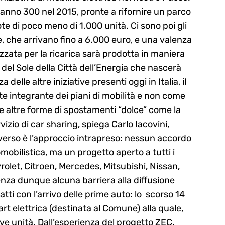
ranno 300 nel 2015, pronte a rifornire un parco
uote di poco meno di 1.000 unità. Ci sono poi gli
e, che arrivano fino a 6.000 euro, e una valenza
izzata per la ricarica sarà prodotta in maniera
i del Sole della Città dell’Energia che nascerà
 delle altre iniziative presenti oggi in Italia, il
e integrante dei piani di mobilità e non come
e altre forme di spostamenti “dolce” come la
vizio di car sharing, spiega Carlo Iacovini,
verso è l’approccio intrapreso: nessun accordo
mobilistica, ma un progetto aperto a tutti i
vrolet, Citroen, Mercedes, Mitsubishi, Nissan,
enza dunque alcuna barriera alla diffusione
fatti con l’arrivo delle prime auto: lo scorso 14
t elettrica (destinata al Comune) alla quale,
ove unità. Dall’esperienza del progetto ZEC,