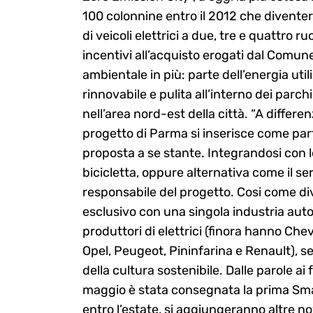
100 colonnine entro il 2012 che divente
di veicoli elettrici a due, tre e quattro r
incentivi all’acquisto erogati dal Comun
ambientale in più: parte dell’energia util
rinnovabile e pulita all’interno dei parch
nell’area nord-est della città. “A differenza
progetto di Parma si inserisce come part
proposta a se stante. Integrandosi con l
bicicletta, oppure alternativa come il ser
responsabile del progetto. Cosi come di
esclusivo con una singola industria auto
produttori di elettrici (finora hanno Che
Opel, Peugeot, Pininfarina e Renault), s
della cultura sostenibile. Dalle parole ai 
maggio è stata consegnata la prima Smar
entro l’estate, si aggiungeranno altre n