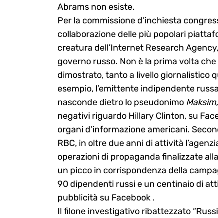
Abrams non esiste.
Per la commissione d’inchiesta congress
collaborazione delle più popolari piatt
creatura dell’Internet Research Agency, l
governo russo. Non è la prima volta che l
dimostrato, tanto a livello giornalistico q
esempio, l’emittente indipendente russ
nasconde dietro lo pseudonimo
Maksim
negativi riguardo Hillary Clinton, su Fac
organi d’informazione americani. Seco
RBC, in oltre due anni di attività l’agenzi
operazioni di propaganda finalizzate alla
un picco in corrispondenza della campag
90 dipendenti russi e un centinaio di atti
pubblicità su Facebook .
Il filone investigativo ribattezzato “Rus
Search