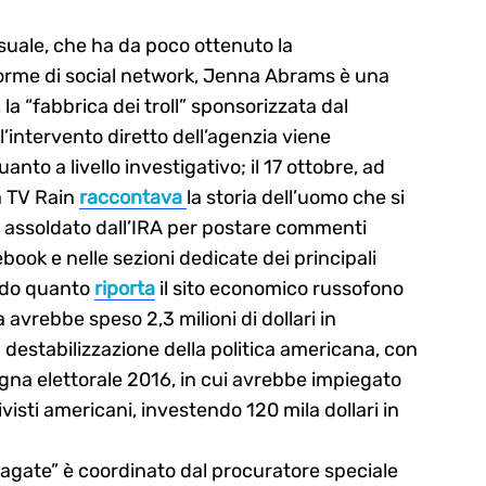
uale, che ha da poco ottenuto la
aforme di social network, Jenna Abrams è una
a “fabbrica dei troll” sponsorizzata dal
’intervento diretto dell’agenzia viene
uanto a livello investigativo; il 17 ottobre, ad
a TV Rain
raccontava
la storia dell’uomo che si
,
assoldato dall’IRA per postare commenti
ebook e nelle sezioni dedicate dei principali
ndo quanto
riporta
il sito economico russofono
a avrebbe speso 2,3 milioni di dollari in
 destabilizzazione della politica americana, con
na elettorale 2016, in cui avrebbe impiegato
visti americani, investendo 120 mila dollari in
siagate” è coordinato dal procuratore speciale