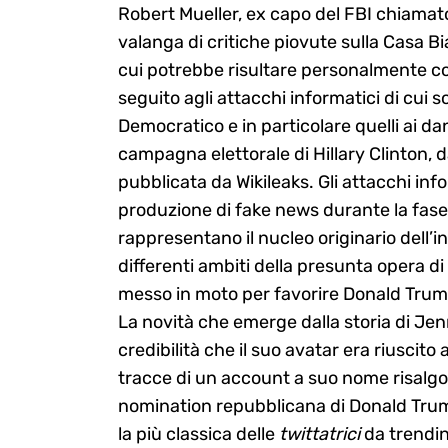
Robert Mueller, ex capo del FBI chiamato 
for:
valanga di critiche piovute sulla Casa B
cui potrebbe risultare personalmente coi
seguito agli attacchi informatici di cui so
Democratico e in particolare quelli ai da
campagna elettorale di Hillary Clinton, da
pubblicata da Wikileaks. Gli attacchi in
produzione di fake news durante la fase
rappresentano il nucleo originario dell’
differenti ambiti della presunta opera 
messo in moto per favorire Donald Trump
La novità che emerge dalla storia di Jen
credibilità che il suo avatar era riuscito
tracce di un account a suo nome risalgo
nomination repubblicana di Donald Trum
la più classica delle
twittatrici
da trendin