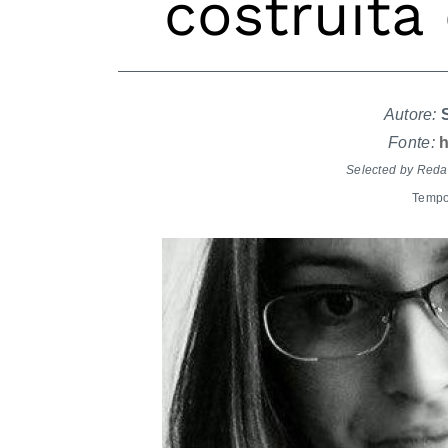
costruita
Autore:
S
Fonte:
h
Selected by Reda
Tempo 