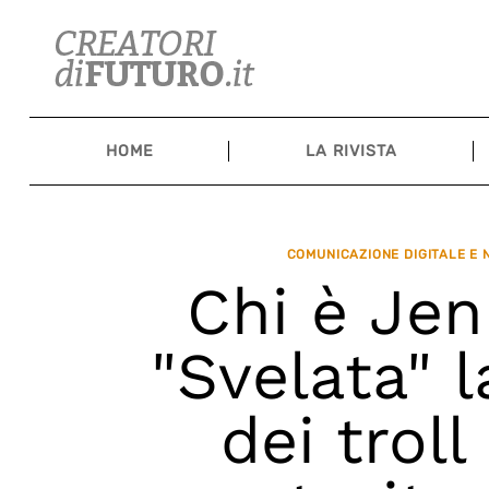
Skip
to
content
HOME
LA RIVISTA
COMUNICAZIONE DIGITALE E
Chi è Je
"Svelata" 
dei trol