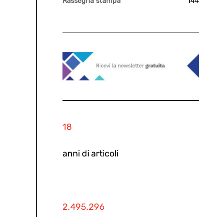
Rassegna stampa
144
18
anni di articoli
2.495.296