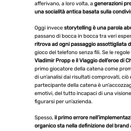
afferivano, a loro volta, a
generazioni pre
una socialità antica basata sulla condivis
Oggi invece
storytelling è una parola a
passano di bocca in bocca tra veri esper
ritrova ad ogni passaggio assottigliata d
gioco del telefono senza fili. Se le regol
Vladimir Propp e il Viaggio dell’eroe di 
primo giocatore della catena come promo
di un’analisi dai risultati comprovati, ci
partecipante della catena è un’accozzagl
emotivi, del tutto incapaci di una vision
Search
for:
figurarsi per un’azienda.
Spesso,
il primo errore nell’implementaz
organico sta nella definizione del brand 