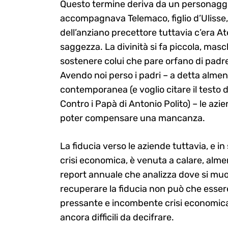
Questo termine deriva da un personaggi
accompagnava Telemaco, figlio d’Ulisse, 
dell’anziano precettore tuttavia c’era Ate
saggezza. La divinità si fa piccola, ma
sostenere colui che pare orfano di padre,
Avendo noi perso i padri – a detta alme
contemporanea (e voglio citare il testo d
Contro i Papà di Antonio Polito) – le az
poter compensare una mancanza.
La fiducia verso le aziende tuttavia, e i
crisi economica, è venuta a calare, alme
report annuale che analizza dove si muov
recuperare la fiducia non può che essere
pressante e incombente crisi economica
ancora difficili da decifrare.