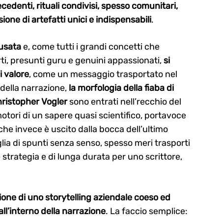
cedenti, rituali condivisi, spesso comunitari,
ione di artefatti unici e indispensabili
.
busata
e, come tutti i grandi concetti che
ti, presunti guru e genuini appassionati,
si
i valore
, come un messaggio trasportato nel
e della narrazione,
la morfologia della fiaba di
Christopher Vogler
sono entrati nell’recchio del
tori di un sapere quasi scientifico, portavoce
ò che invece è uscito dalla bocca dell’ultimo
ia di spunti senza senso, spesso meri trasporti
e strategia e di lunga durata per uno scrittore,
ione di uno storytelling aziendale coeso ed
all’interno della narrazione
. La faccio semplice: