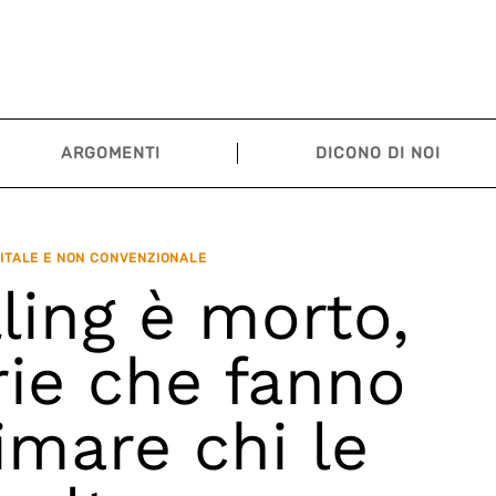
ARGOMENTI
DICONO DI NOI
ITALE E NON CONVENZIONALE
lling è morto,
orie che fanno
mare chi le