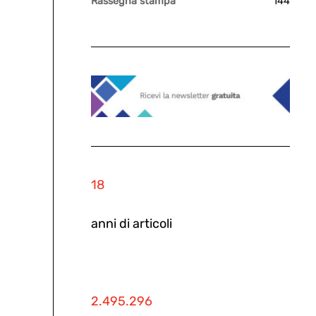
Rassegna stampa
144
18
anni di articoli
2.495.296