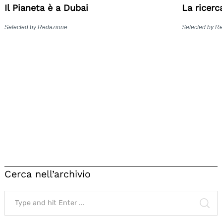
Il Pianeta è a Dubai
La ricerc
Selected by Redazione
Selected by R
Cerca nell’archivio
Search
for:
SE